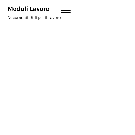
Skip to main content
Skip to header right navigation
Skip to site footer
Moduli Lavoro
Menu
Documenti Utili per il Lavoro