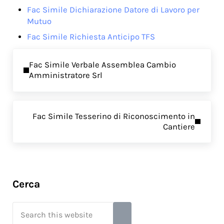
Fac Simile Dichiarazione Datore di Lavoro per
Mutuo
Fac Simile Richiesta Anticipo TFS
Previous Post:
Fac Simile Verbale Assemblea Cambio
Amministratore Srl
Next Post:
Fac Simile Tesserino di Riconoscimento in
Cantiere
Sidebar
Cerca
Search this website
Submit search