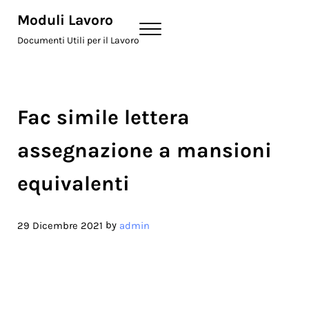
Skip to main content
Skip to header right navigation
Skip to site footer
Moduli Lavoro
Menu
Documenti Utili per il Lavoro
Fac simile lettera
assegnazione a mansioni
equivalenti
by
29 Dicembre 2021
admin