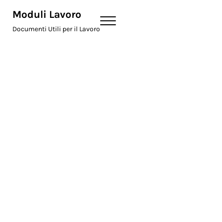
Skip to main content
Skip to header right navigation
Skip to site footer
Moduli Lavoro
Menu
Documenti Utili per il Lavoro