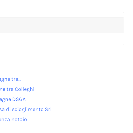
egne tra…
e tra Colleghi
nsegne DSGA
a di scioglimento Srl
enza notaio​