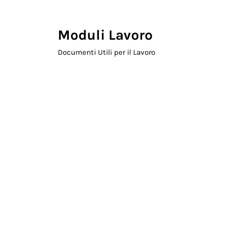
Skip to main content
Skip to header right navigation
Skip to site footer
Moduli Lavoro
Documenti Utili per il Lavoro