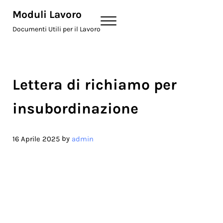
Skip to main content
Skip to header right navigation
Skip to site footer
Moduli Lavoro
Menu
Documenti Utili per il Lavoro
Lettera di richiamo per
insubordinazione
by
16 Aprile 2025
admin