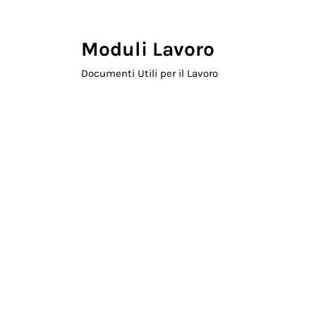
Skip to main content
Skip to header right navigation
Skip to site footer
Moduli Lavoro
Documenti Utili per il Lavoro