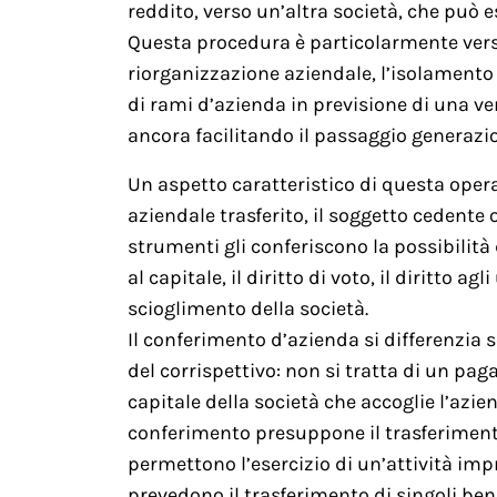
reddito, verso un’altra società, che può e
Questa procedura è particolarmente versa
riorganizzazione aziendale, l’isolamento d
di rami d’azienda in previsione di una ven
ancora facilitando il passaggio generazio
Un aspetto caratteristico di questa oper
aziendale trasferito, il soggetto cedente 
strumenti gli conferiscono la possibilità d
al capitale, il diritto di voto, il diritto agl
scioglimento della società.
Il conferimento d’azienda si differenzia
del corrispettivo: non si tratta di un p
capitale della società che accoglie l’azie
conferimento presuppone il trasferiment
permettono l’esercizio di un’attività im
prevedono il trasferimento di singoli beni