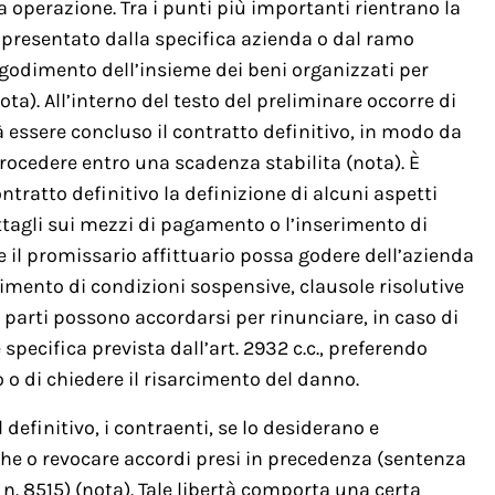
a operazione. Tra i punti più importanti rientrano la
ppresentato dalla specifica azienda o dal ramo
l godimento dell’insieme dei beni organizzati per
nota). All’interno del testo del preliminare occorre di
 essere concluso il contratto definitivo, in modo da
procedere entro una scadenza stabilita (nota). È
ontratto definitivo la definizione di alcuni aspetti
ttagli sui mezzi di pagamento o l’inserimento di
he il promissario affittuario possa godere dell’azienda
imento di condizioni sospensive, clausole risolutive
le parti possono accordarsi per rinunciare, in caso di
pecifica prevista dall’art. 2932 c.c., preferendo
tto o di chiedere il risarcimento del danno.
 definitivo, i contraenti, se lo desiderano e
e o revocare accordi presi in precedenza (sentenza
. 8515) (nota). Tale libertà comporta una certa