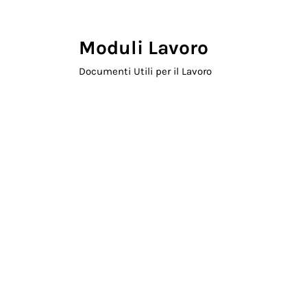
Skip to main content
Skip to header right navigation
Skip to site footer
Moduli Lavoro
Documenti Utili per il Lavoro