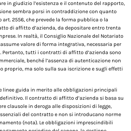
re in giudizio l’esistenza e il contenuto del rapporto,
sione sembra porsi in contraddizione con quanto
 art. 2556, che prevede la forma pubblica o la
atto di affitto d’azienda, da depositare entro trenta
Imprese. In realtà, il Consiglio Nazionale del Notariato
o assume valore di forma integrativa, necessaria per
. Pertanto, tutti i contratti di affitto d’azienda sono
ommerciale, benché l’assenza di autenticazione non
o proprio, ma solo sulla sua iscrizione e sugli effetti
 linee guida in merito alle obbligazioni principali
finitivo. Il contratto di affitto d’azienda si basa su
 clausole in deroga alle disposizioni di legge,
essenziali del contratto e non si introducano norme
dinamento (nota). Le obbligazioni imprescindibili
l pagamento periodico del canone, la gestione