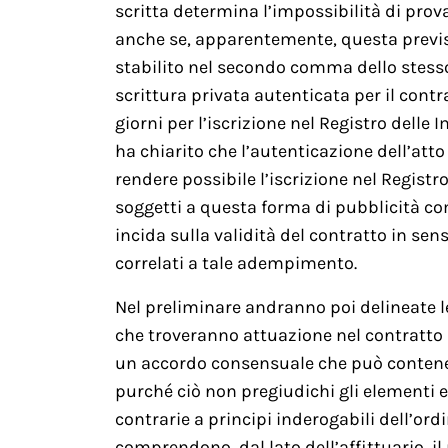
scritta determina l’impossibilità di prova
anche se, apparentemente, questa previ
stabilito nel secondo comma dello stesso
scrittura privata autenticata per il contr
giorni per l’iscrizione nel Registro delle 
ha chiarito che l’autenticazione dell’att
rendere possibile l’iscrizione nel Registro
soggetti a questa forma di pubblicità c
incida sulla validità del contratto in sens
correlati a tale adempimento.
Nel preliminare andranno poi delineate le
che troveranno attuazione nel contratto de
un accordo consensuale che può contenere
purché ciò non pregiudichi gli elementi 
contrarie a principi inderogabili dell’or
comprendono, dal lato dell’affittuario, i