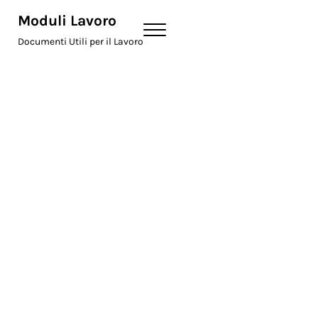
Skip to main content
Skip to header right navigation
Skip to site footer
Moduli Lavoro
Menu
Documenti Utili per il Lavoro