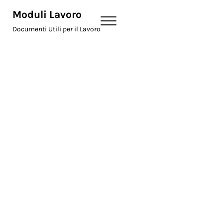
Skip to main content
Skip to header right navigation
Skip to site footer
Moduli Lavoro
Menu
Documenti Utili per il Lavoro