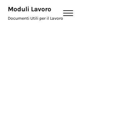
Skip to main content
Skip to header right navigation
Skip to site footer
Moduli Lavoro
Menu
Documenti Utili per il Lavoro