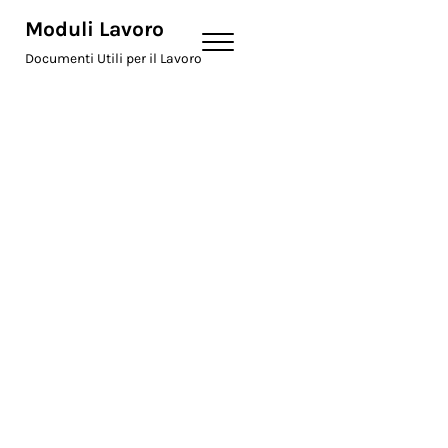
Skip to main content
Skip to header right navigation
Skip to site footer
Moduli Lavoro
Menu
Documenti Utili per il Lavoro