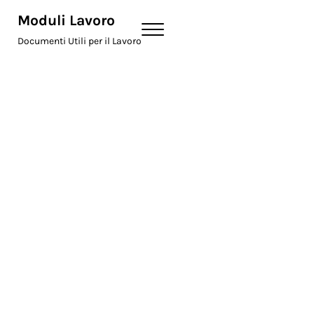
Skip to main content
Skip to header right navigation
Skip to site footer
Moduli Lavoro
Menu
Documenti Utili per il Lavoro