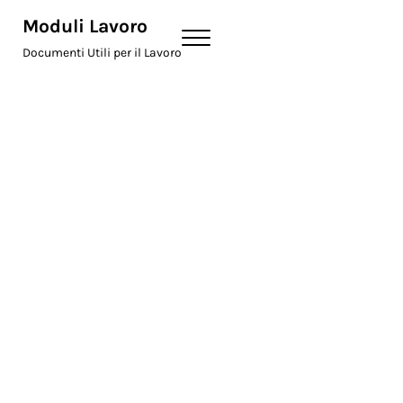
Skip to main content
Skip to header right navigation
Skip to site footer
Moduli Lavoro
Menu
Documenti Utili per il Lavoro