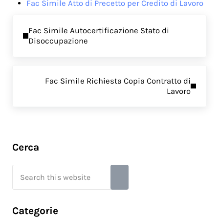
Fac Simile Atto di Precetto per Credito di Lavoro
Previous Post:
Fac Simile Autocertificazione Stato di
Disoccupazione
Next Post:
Fac Simile Richiesta Copia Contratto di
Lavoro
Sidebar
Cerca
Search this website
Submit search
Categorie