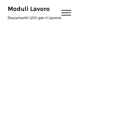
Skip to main content
Skip to header right navigation
Skip to site footer
Moduli Lavoro
Menu
Documenti Utili per il Lavoro