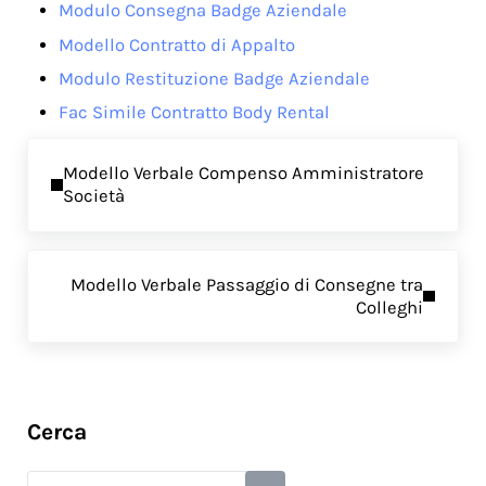
Modulo Consegna Badge Aziendale
Modello Contratto di Appalto
Modulo Restituzione Badge Aziendale
Fac Simile Contratto Body Rental
Previous Post:
Modello Verbale Compenso Amministratore
Società
Next Post:
Modello Verbale Passaggio di Consegne tra
Colleghi
Sidebar
Cerca
Search this website