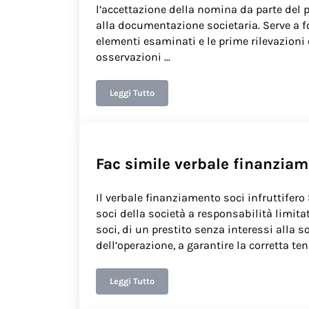
l’accettazione della nomina da parte del p
alla documentazione societaria. Serve a fo
elementi esaminati e le prime rilevazioni 
osservazioni …
Leggi Tutto
Fac simile verbale insediamento revisore un
Fac simile verbale finanziame
Il verbale finanziamento soci infruttifero
soci della società a responsabilità limitat
soci, di un prestito senza interessi alla so
dell’operazione, a garantire la corretta ten
Leggi Tutto
Fac simile verbale finanziamento soci infrut