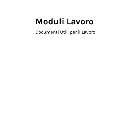
Skip to main content
Skip to header right navigation
Skip to site footer
Moduli Lavoro
Documenti Utili per il Lavoro