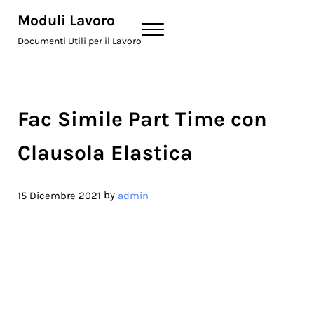
Skip to main content
Skip to header right navigation
Skip to site footer
Moduli Lavoro
Menu
Documenti Utili per il Lavoro
Fac Simile Part Time con
Clausola Elastica
by
15 Dicembre 2021
admin