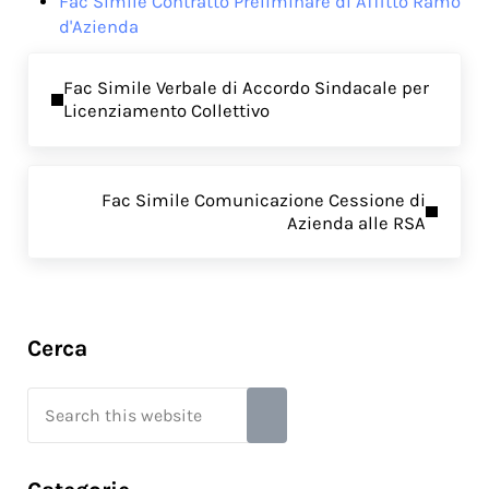
Fac Simile Contratto Preliminare di Affitto Ramo
d'Azienda
Previous Post:
Fac Simile Verbale di Accordo Sindacale per
Licenziamento Collettivo
Next Post:
Fac Simile Comunicazione Cessione di
Azienda alle RSA
Sidebar
Cerca
Search this website
Submit search