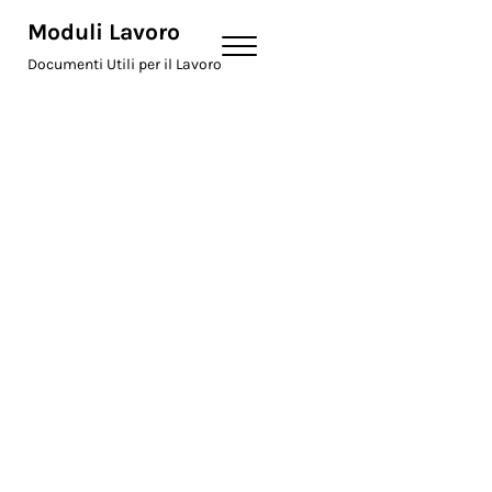
Skip to main content
Skip to header right navigation
Skip to site footer
Moduli Lavoro
Menu
Documenti Utili per il Lavoro