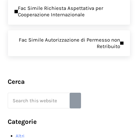
Previous Post:
Fac Simile Richiesta Aspettativa per
Cooperazione Internazionale
Next Post:
Fac Simile Autorizzazione di Permesso non
Retribuito
Sidebar
Cerca
Search this website
Submit search
Categorie
Altri