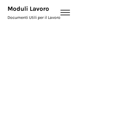
Skip to main content
Skip to header right navigation
Skip to site footer
Moduli Lavoro
Menu
Documenti Utili per il Lavoro