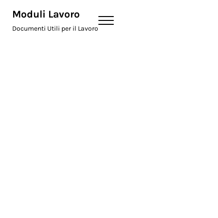
Skip to main content
Skip to header right navigation
Skip to site footer
Moduli Lavoro
Menu
Documenti Utili per il Lavoro