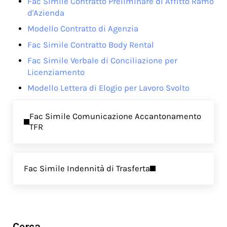
Fac Simile Contratto Preliminare di Affitto Ramo
d'Azienda
Modello Contratto di Agenzia
Fac Simile Contratto Body Rental
Fac Simile Verbale di Conciliazione per
Licenziamento
Modello Lettera di Elogio per Lavoro Svolto
Previous Post:
Fac Simile Comunicazione Accantonamento
TFR
Next Post:
Fac Simile Indennità di Trasferta
Sidebar
Cerca