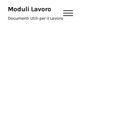
Skip to main content
Skip to header right navigation
Skip to site footer
Moduli Lavoro
Menu
Documenti Utili per il Lavoro