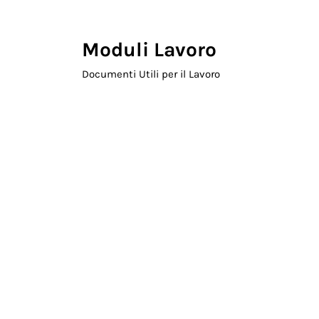
Skip to main content
Skip to header right navigation
Skip to site footer
Moduli Lavoro
Documenti Utili per il Lavoro