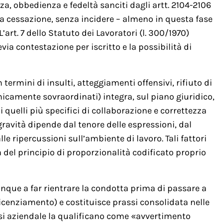
nza, obbedienza e fedeltà sanciti dagli artt. 2104-2106
ata cessazione, senza incidere – almeno in questa fase
L’art. 7 dello Statuto dei Lavoratori (l. 300/1970)
a contestazione per iscritto e la possibilità di
ermini di insulti, atteggiamenti offensivi, rifiuto di
chicamente sovraordinati) integra, sul piano giuridico,
i quelli più specifici di collaborazione e correttezza
gravità dipende dal tenore delle espressioni, dal
le ripercussioni sull’ambiente di lavoro. Tali fattori
a del principio di proporzionalità codificato proprio
dunque a far rientrare la condotta prima di passare a
icenziamento) e costituisce prassi consolidata nelle
rassi aziendale la qualificano come «avvertimento