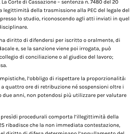
La Corte di Cassazione – sentenza n. 7480 del 20
legittimità della trasmissione alla PEC del legale del
resso lo studio, riconoscendo agli atti inviati in quel
isciplinare.
a diritto di difendersi per iscritto o oralmente, di
acale e, se la sanzione viene poi irrogata, può
ollegio di conciliazione o al giudice del lavoro;
sa.
empistiche, l’obbligo di rispettare la proporzionalità:
uattro ore di retribuzione né sospensioni oltre i
o due anni, non potendosi più utilizzare per valutare
presìdi procedurali comporta l’illegittimità della
25 ribadisce che la non immediata contestazione,
 del diritto di difesa determinano l’annullamento del