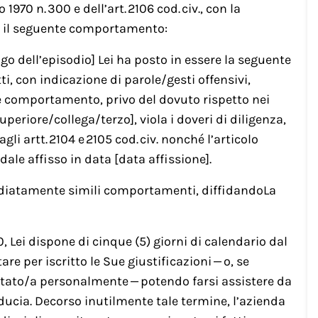
 1970 n. 300 e dell’art. 2106 cod. civ., con la
 il seguente comportamento:
ogo dell’episodio] Lei ha posto in essere la seguente
ti, con indicazione di parole/gesti offensivi,
le comportamento, privo del dovuto rispetto nei
uperiore/collega/terzo], viola i doveri di diligenza,
li artt. 2104 e 2105 cod. civ. nonché l’articolo
ale affisso in data [data affissione].
diatamente simili comportamenti, diffidandoLa
70, Lei dispone di cinque (5) giorni di calendario dal
e per iscritto le Sue giustificazioni — o, se
oltato/a personalmente — potendo farsi assistere da
ucia. Decorso inutilmente tale termine, l’azienda