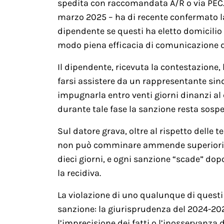
spedita con raccomandata A/R o via PEC. 
marzo 2025 – ha di recente confermato la 
dipendente se questi ha eletto domicilio p
modo piena efficacia di comunicazione d
Il dipendente, ricevuta la contestazione, h
farsi assistere da un rappresentante sind
impugnarla entro venti giorni dinanzi al c
durante tale fase la sanzione resta sospe
Sul datore grava, oltre al rispetto delle t
non può comminare ammende superiori a q
dieci giorni, e ogni sanzione “scade” dop
la recidiva.
La violazione di uno qualunque di questi 
sanzione: la giurisprudenza del 2024-20
l’imprecisione dei fatti o l’inosservanza