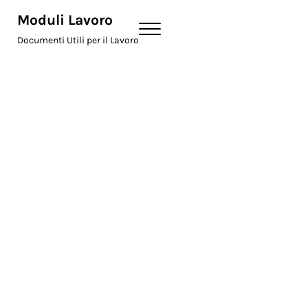
Skip to main content
Skip to header right navigation
Skip to site footer
Moduli Lavoro
Menu
Documenti Utili per il Lavoro