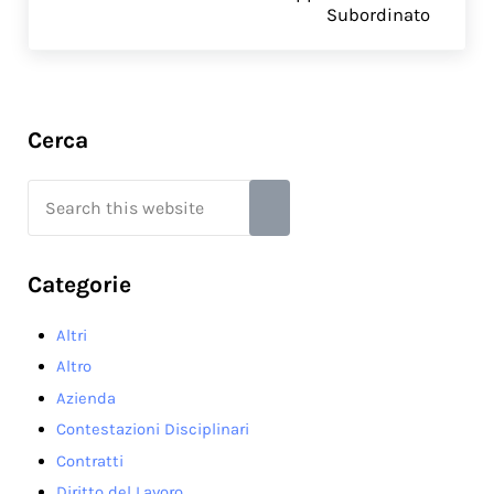
Subordinato
Sidebar
Cerca
Search this website
Submit search
Categorie
Altri
Altro
Azienda
Contestazioni Disciplinari
Contratti
Diritto del Lavoro