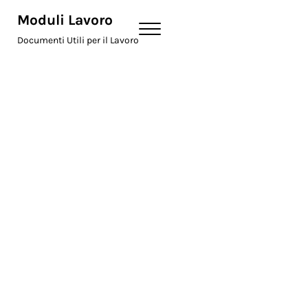
Skip to main content
Skip to header right navigation
Skip to site footer
Moduli Lavoro
Menu
Documenti Utili per il Lavoro