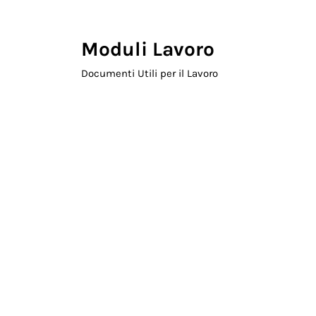
Skip to main content
Skip to header right navigation
Skip to site footer
Moduli Lavoro
Documenti Utili per il Lavoro