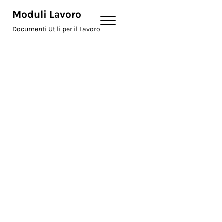
Skip to main content
Skip to header right navigation
Skip to site footer
Moduli Lavoro
Menu
Documenti Utili per il Lavoro