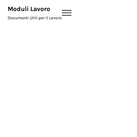
Skip to main content
Skip to header right navigation
Skip to site footer
Moduli Lavoro
Menu
Documenti Utili per il Lavoro