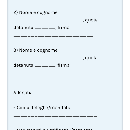
2) Nome e cognome 
____________________, quota 
detenuta ______, firma 
_______________________
3) Nome e cognome 
____________________, quota 
detenuta ______, firma 
_______________________
Allegati:
– Copia deleghe/mandati: 
________________________