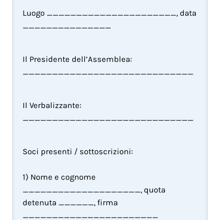
Luogo ______________________, data 
_______________
Il Presidente dell’Assemblea: 
_____________________________
Il Verbalizzante: 
_____________________________
Soci presenti / sottoscrizioni:
1) Nome e cognome 
____________________, quota 
detenuta ______, firma 
_______________________