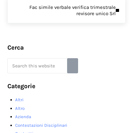
Next Post:
Fac simile verbale verifica trimestrale
revisore unico Srl​
Sidebar
Cerca
Search this website
Submit search
Categorie
Altri
Altro
Azienda
Contestazioni Disciplinari