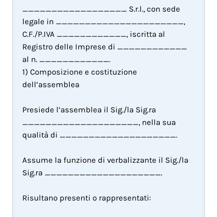
__________________ S.r.l., con sede 
legale in ______________________, 
C.F./P.IVA ____________, iscritta al 
Registro delle Imprese di ____________ 
al n. ____________.
1) Composizione e costituzione 
dell’assemblea
Presiede l’assemblea il Sig./la Sig.ra 
____________________, nella sua 
qualità di ____________________.
Assume la funzione di verbalizzante il Sig./la 
Sig.ra ____________________.
Risultano presenti o rappresentati: