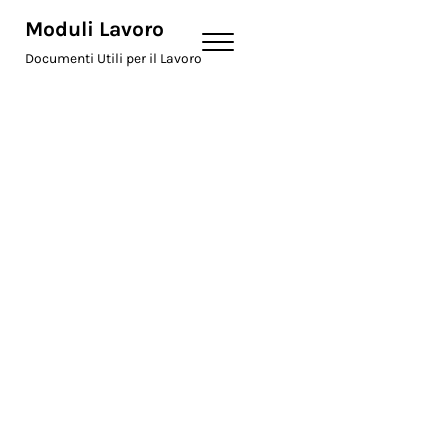
Skip to main content
Skip to header right navigation
Skip to site footer
Moduli Lavoro
Menu
Documenti Utili per il Lavoro