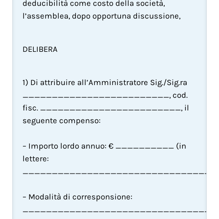
deducibilità come costo della società, 
l’assemblea, dopo opportuna discussione,
DELIBERA
1) Di attribuire all’Amministratore Sig./Sig.ra 
_________________________, cod. 
fisc. ________________________, il 
seguente compenso:
– Importo lordo annuo: € __________ (in 
lettere: 
__________________________________
– Modalità di corresponsione: 
_________________________________