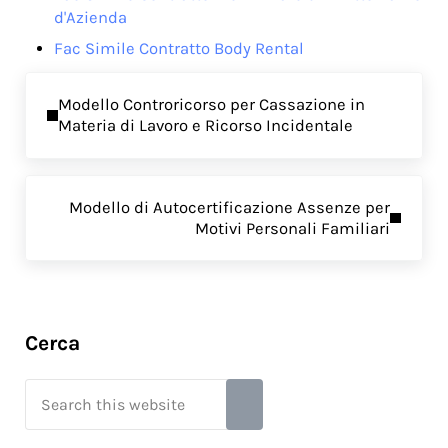
d'Azienda
Fac Simile Contratto Body Rental
Previous Post:
Modello Controricorso per Cassazione in
Materia di Lavoro e Ricorso Incidentale
Next Post:
Modello di Autocertificazione Assenze per
Motivi Personali Familiari
Sidebar
Cerca
Search this website
Submit search