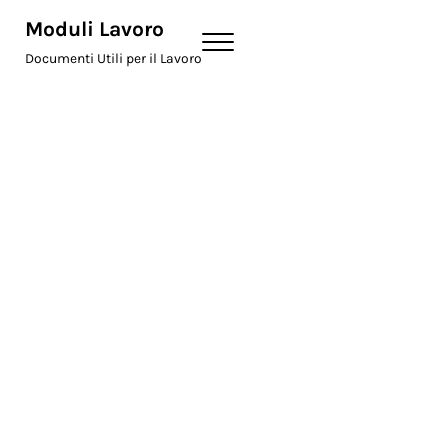
Skip to main content
Skip to header right navigation
Skip to site footer
Moduli Lavoro
Menu
Documenti Utili per il Lavoro