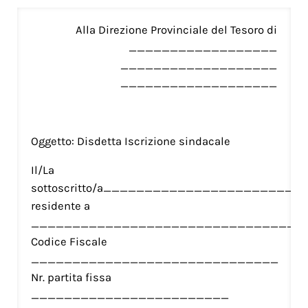
Alla Direzione Provinciale del Tesoro di
__________________
___________________
___________________
Oggetto: Disdetta Iscrizione sindacale
Il/La
sottoscritto/a______________________
residente a
_________________________________
Codice Fiscale
______________________________
Nr. partita fissa
________________________