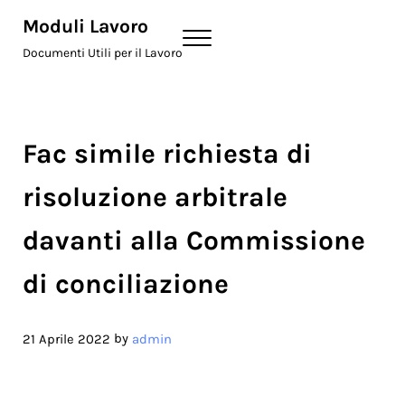
Skip to main content
Skip to header right navigation
Skip to site footer
Moduli Lavoro
Menu
Documenti Utili per il Lavoro
Fac simile richiesta di
risoluzione arbitrale
davanti alla Commissione
di conciliazione
by
21 Aprile 2022
admin