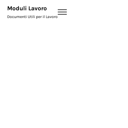
Skip to main content
Skip to header right navigation
Skip to site footer
Moduli Lavoro
Menu
Documenti Utili per il Lavoro