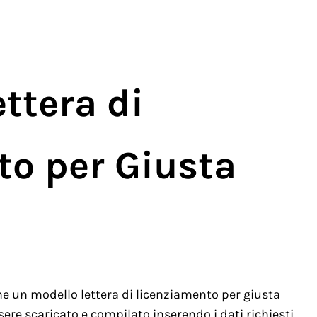
ttera di
to per Giusta
e un modello lettera di licenziamento per giusta
ere scaricato e compilato inserendo i dati richiesti