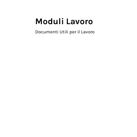
Skip to main content
Skip to header right navigation
Skip to site footer
Moduli Lavoro
Documenti Utili per il Lavoro