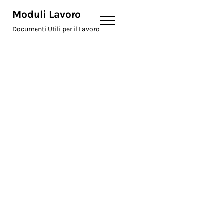
Skip to main content
Skip to header right navigation
Skip to site footer
Moduli Lavoro
Menu
Documenti Utili per il Lavoro