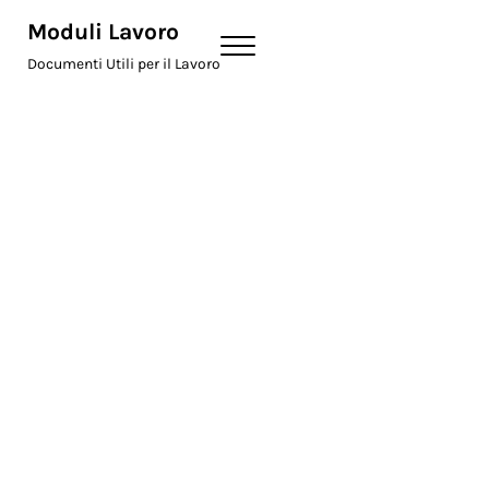
Skip to main content
Skip to header right navigation
Skip to site footer
Moduli Lavoro
Menu
Documenti Utili per il Lavoro