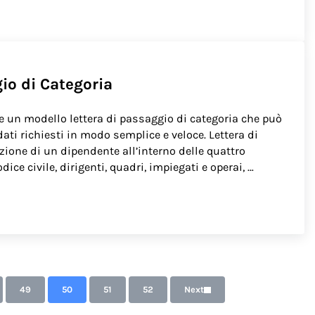
io di Categoria
 un modello lettera di passaggio di categoria che può
ati richiesti in modo semplice e veloce. Lettera di
azione di un dipendente all’interno delle quattro
dice civile, dirigenti, quadri, impiegati e operai, …
a
 pages omitted
49
50
51
52
Next
e
Page
Page
Page
Page