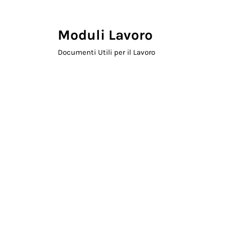
Skip to main content
Skip to header right navigation
Skip to site footer
Moduli Lavoro
Documenti Utili per il Lavoro