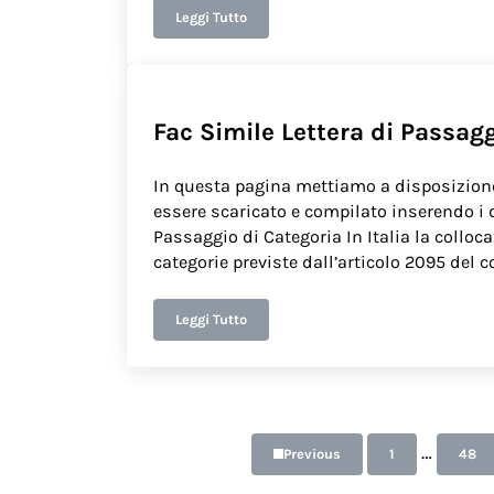
Leggi Tutto
Fac Simile Lettera di Promozione
Fac Simile Lettera di Passagg
In questa pagina mettiamo a disposizione
essere scaricato e compilato inserendo i d
Passaggio di Categoria In Italia la colloc
categorie previste dall’articolo 2095 del co
Leggi Tutto
Fac Simile Lettera di Passaggio di Categori
Interim
…
Previous
1
48
Page
Pag