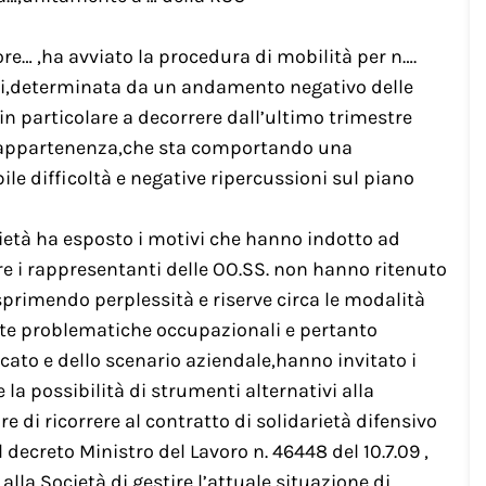
re… ,ha avviato la procedura di mobilità per n….
tti,determinata da un andamento negativo delle
 in particolare a decorrere dall’ultimo trimestre
di appartenenza,che sta comportando una
ile difficoltà e negative ripercussioni sul piano
cietà ha esposto i motivi che hanno indotto ad
e i rappresentanti delle OO.SS. non hanno ritenuto
esprimendo perplessità e riserve circa le modalità
erite problematiche occupazionali e pertanto
cato e dello scenario aziendale,hanno invitato i
la possibilità di strumenti alternativi alla
e di ricorrere al contratto di solidarietà difensivo
 decreto Ministro del Lavoro n. 46448 del 10.7.09 ,
alla Società di gestire l’attuale situazione di