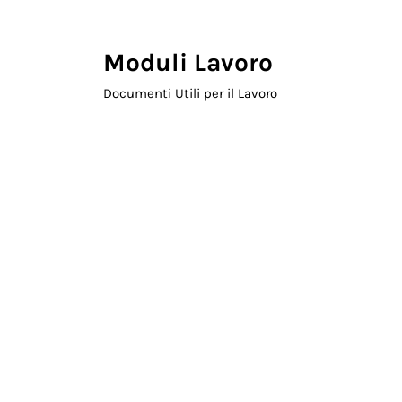
Skip to main content
Skip to header right navigation
Skip to site footer
Moduli Lavoro
Documenti Utili per il Lavoro