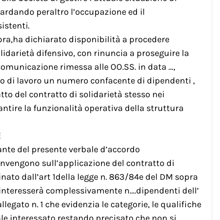
uardando peraltro l’occupazione ed il
istenti.
pra,ha dichiarato disponibilità a procedere
olidarietà difensivo, con rinuncia a proseguire la
comunicazione rimessa alle OO.SS. in data …,
io di lavoro un numero confacente di dipendenti ,
to del contratto di solidarietà stesso nei
antire la funzionalità operativa della struttura
E
ante del presente verbale d’accordo
convengono sull’applicazione del contratto di
linato dall’art 1della legge n. 863/84e del DM sopra
…,interesserà complessivamente n….dipendenti dell’
egato n. 1 che evidenzia le categorie, le qualifiche
ale interessato,restando precisato che non si