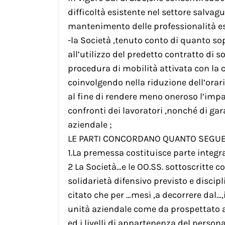
difficoltà esistente nel settore salvag
mantenimento delle professionalità es
-la Società ,tenuto conto di quanto so
all’utilizzo del predetto contratto di s
procedura di mobilità attivata con la 
coinvolgendo nella riduzione dell’orar
al fine di rendere meno oneroso l’impat
confronti dei lavoratori ,nonché di gar
aziendale ;
LE PARTI CONCORDANO QUANTO SEGU
1.La premessa costituisce parte integr
2 La Società…e le OO.SS. sottoscritte 
solidarietà difensivo previsto e discip
citato che per …mesi ,a decorrere dal
unità aziendale come da prospettato all
ed i livelli di appartenenza del person