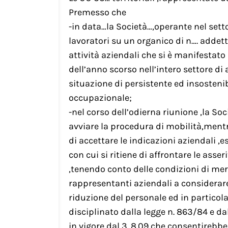
Premesso che
-in data…la Società…,operante nel setto
lavoratori su un organico di n…. adde
attività aziendali che si è manifestato
dell’anno scorso nell’intero settore 
situazione di persistente ed insostenib
occupazionale;
-nel corso dell’odierna riunione ,la So
avviare la procedura di mobilità,mentr
di accettare le indicazioni aziendali ,
con cui si ritiene di affrontare le ass
,tenendo conto delle condizioni di mer
rappresentanti aziendali a considerare 
riduzione del personale ed in particolar
disciplinato dalla legge n. 863/84 e dal
in vigore dal 3. 8.09,che consentirebbe 