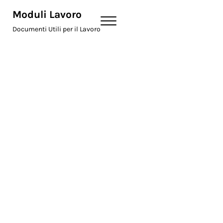
Skip to main content
Skip to header right navigation
Skip to site footer
Moduli Lavoro
Menu
Documenti Utili per il Lavoro