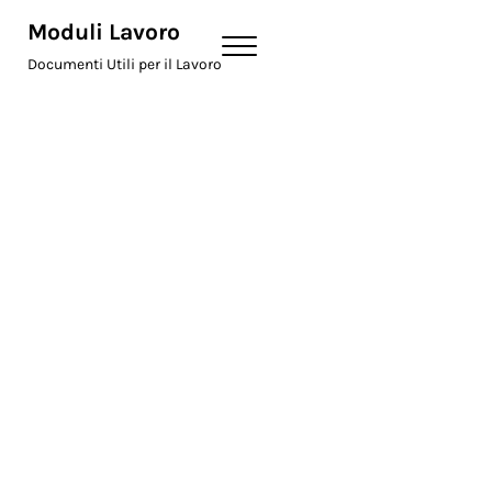
Skip to main content
Skip to header right navigation
Skip to site footer
Moduli Lavoro
Menu
Documenti Utili per il Lavoro