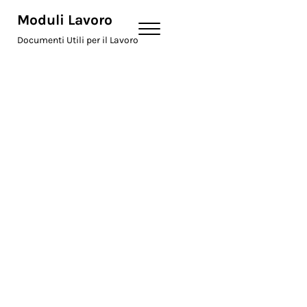
Skip to main content
Skip to header right navigation
Skip to site footer
Moduli Lavoro
Menu
Documenti Utili per il Lavoro