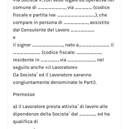
comune di ________, via _____ (codice
fiscale e partita iva: ___________), che
compare in persona di _______, assistito
dal Consulente del Lavoro _______
e
il signor _________, nato a_________ il
________ (codice fiscale: _______,
residente in _____, via ________, nel
seguito anche «il Lavoratore»
(la Societa` ed il Lavoratore saranno
congiuntamente denominate le Parti).
Premesse
a) il Lavoratore presta attivita` di lavoro alle
dipendenze della Societa` dal _____ ed ha
qualifica di
______;