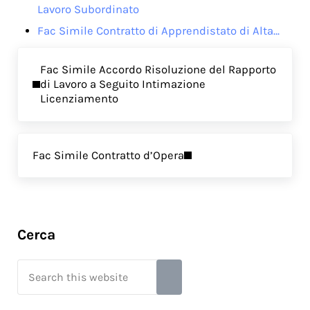
Lavoro Subordinato
Fac Simile Contratto di Apprendistato di Alta…
Previous Post:
Fac Simile Accordo Risoluzione del Rapporto
di Lavoro a Seguito Intimazione
Licenziamento
Next Post:
Fac Simile Contratto d’Opera
Sidebar
Cerca
Search this website
Submit search