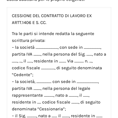
CESSIONE DEL CONTRATTO DI LAVORO EX
ARTT.1406 E S. CC.
Tra le parti si intende redatta la seguente
scrittura privata:
– la società ………………………., con sede in …………………,
partita IVA ………, nella persona del Sig. ……., nato a
……., …, il ……, residente in ……… Via ………… n. …,
codice fiscale …………….., di seguito denominata
“Cedente”;
– la società, ………………. con sede in ………………………,
partita IVA ………, nella persona del legale
rappresentante …………, nato a ……….., il …….,
residente in ….. codice fiscale ………, di seguito
denominata “Cessionaria”;
– il Sig. …………, nato a ……. il ………, residente in ……..