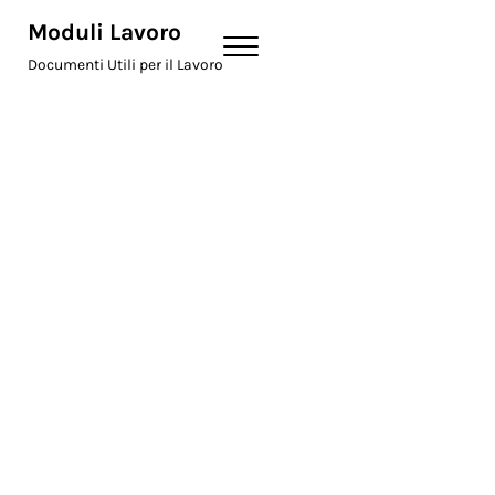
Skip to main content
Skip to header right navigation
Skip to site footer
Moduli Lavoro
Menu
Documenti Utili per il Lavoro