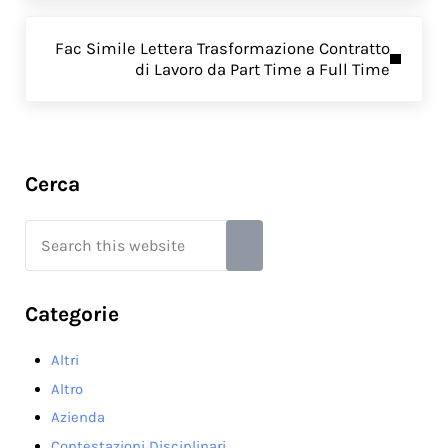
Next Post:
Fac Simile Lettera Trasformazione Contratto
di Lavoro da Part Time a Full Time
Sidebar
Cerca
Search this website
Submit search
Categorie
Altri
Altro
Azienda
Contestazioni Disciplinari