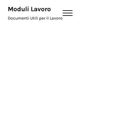
Skip to main content
Skip to header right navigation
Skip to site footer
Moduli Lavoro
Menu
Documenti Utili per il Lavoro